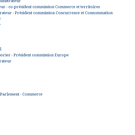
nistrateur
r - co-président commission Commerce et territoires
ateur - Président commission Concurrence et Consommation
r
r
r
l
ésorier - Président commission Europe
rateur
n Parlement - Commerce