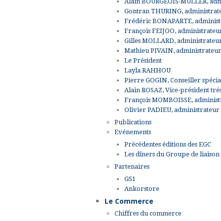
Alain BOURGEOIS-MULLER, admi
Gontran THURING, administrateu
Frédéric BONAPARTE, administr
François FEIJOO, administrateu
Gilles MOLLARD, administrateu
Mathieu PIVAIN, administrateu
Le Président
Layla RAHHOU
Pierre GOGIN, Conseiller spécia
Alain ROSAZ, Vice-président tr
François MOMBOISSE, administ
Olivier PADIEU, administrateur
Publications
Evénements
Précédentes éditions des EGC
Les dîners du Groupe de liaiso
Partenaires
GS1
Ankorstore
Le Commerce
Chiffres du commerce