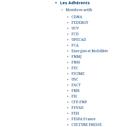
Les Adhérents
Membres actifs
CDNA
FEDERGY
UCV
FCD
UPECAD
FCA
Energies et Mobilités
FNMJ
FNH
FEC
FICIME
USC
FACT
FMB
FH
CFP-FNP
FEVAD
FEH
FESPA France
CULTURE PRESSE