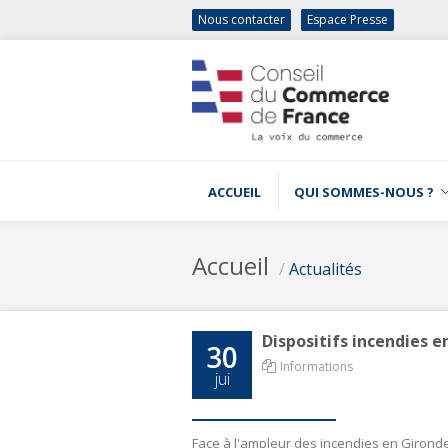
Nous contacter
Espace Presse
ACCUEIL
QUI SOMMES-NOUS ?
Accueil
/
Actualités
Dispositifs incendies e
30
Informations
jui
Face à l'ampleur des incendies en Gironde