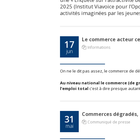
2025 (Institut Viavoice pour l’Op
activités imaginées par les jeune
Le commerce acteur cen
17
Informations
jun
On ne le dit pas assez, le commerce de dét
Au niveau national le commerce (de gro
l’emploi total
c'est à dire presque autant q
Commerces dégradés, pil
31
Communiqué de presse
mai