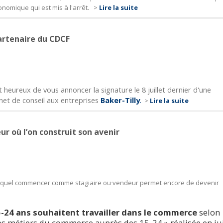
conomique qui est mis à l'arrêt.
>
Lire la suite
artenaire du CDCF
eureux de vous annoncer la signature le 8 juillet dernier d'une
net de conseil aux entreprises
Baker-Tilly
.
>
Lire la suite
r où l’on construit son avenir
lequel commencer comme stagiaire ou
vendeur permet encore de devenir
5-24 ans souhaitent travailler dans le commerce
selon
 des métiers du commerce auprès des 15-24 » réalisée en ju