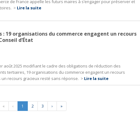
merce de France appelle les futurs maires à s’engager pour préserver et
toires.
>
Lire la suite
s : 19 organisations du commerce engagent un recours
Conseil d’État
 1er août 2025 modifiant le cadre des obligations de réduction des
ts tertiaires, 19 organisations du commerce engagent un recours
ès un recours gracieux resté sans réponse.
>
Lire la suite
«
‹
1
2
3
›
»