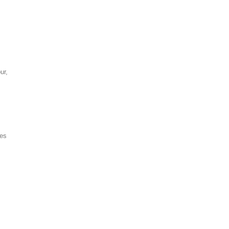
ur,
res