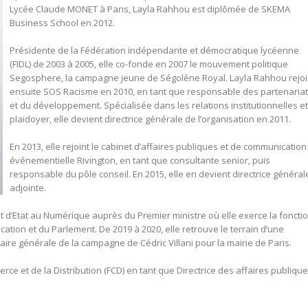
Lycée Claude MONET à Paris, Layla Rahhou est diplômée de SKEMA
Business School en 2012.
Présidente de la Fédération indépendante et démocratique lycéenne
(FIDL) de 2003 à 2005, elle co-fonde en 2007 le mouvement politique
Segosphere, la campagne jeune de Ségolène Royal. Layla Rahhou rejoi
ensuite SOS Racisme en 2010, en tant que responsable des partenaria
et du développement. Spécialisée dans les relations institutionnelles et
plaidoyer, elle devient directrice générale de l’organisation en 2011.
En 2013, elle rejoint le cabinet d’affaires publiques et de communication
événementielle Rivington, en tant que consultante senior, puis
responsable du pôle conseil. En 2015, elle en devient directrice général
adjointe.
at d’Etat au Numérique auprès du Premier ministre où elle exerce la foncti
tion et du Parlement. De 2019 à 2020, elle retrouve le terrain d’une
ire générale de la campagne de Cédric Villani pour la mairie de Paris.
rce et de la Distribution (FCD) en tant que Directrice des affaires publiqu