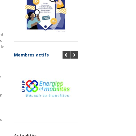
nt
ts
 le
Membres actifs
e
on
es
Actualités