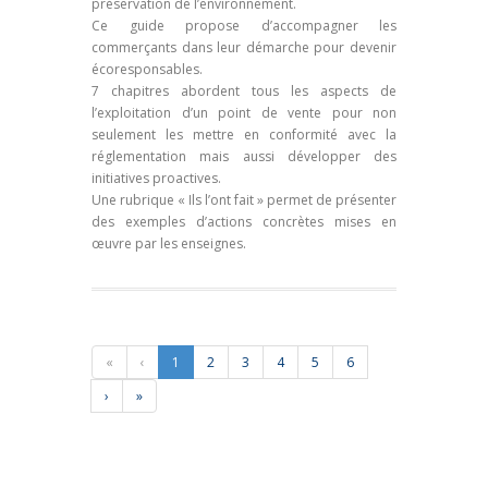
préservation de l’environnement
.
Ce guide propose d’accompagner les
commerçants dans leur démarche pour devenir
écoresponsables.
7 chapitres abordent tous les aspects de
l’exploitation d’un point de vente pour non
seulement les mettre en conformité avec la
réglementation mais aussi développer des
initiatives proactives.
Une rubrique « Ils l’ont fait » permet de présenter
des exemples d’actions concrètes mises en
œuvre par les enseignes.
«
‹
1
2
3
4
5
6
›
»