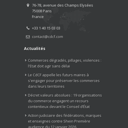
76-78, avenue des Champs Elysées
75008 Paris
France
+33 1 40 15 03 03
contact@cdcf.com
Actualités
Commerces dégradés, pillages, violences :
l'Etat doit agir sans délai
Le CdCF appelle les futurs maires à
s'engager pour préserver les commerces
dans leurs territoires
Décret valeurs absolues : 19 organisations
du commerce engagent un recours
contentieux devant le Conseil d’État
Action judiciaire des fédérations, marques
et enseignes contre Shein Première
audience du 12 janvier 2026