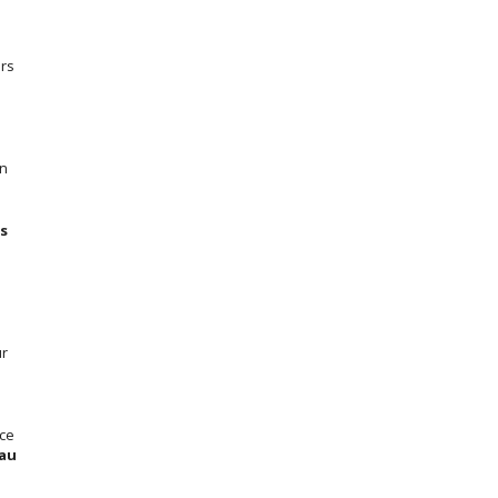
urs
on
es
ur
rce
 au