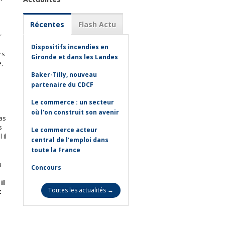
Récentes
Flash Actu
r
Dispositifs incendies en
rs
Gironde et dans les Landes
e,
Baker-Tilly, nouveau
partenaire du CDCF
Le commerce : un secteur
où l’on construit son avenir
as
s
Le commerce acteur
 il
central de l’emploi dans
toute la France
u
Concours
,
il
Toutes les actualités →
t