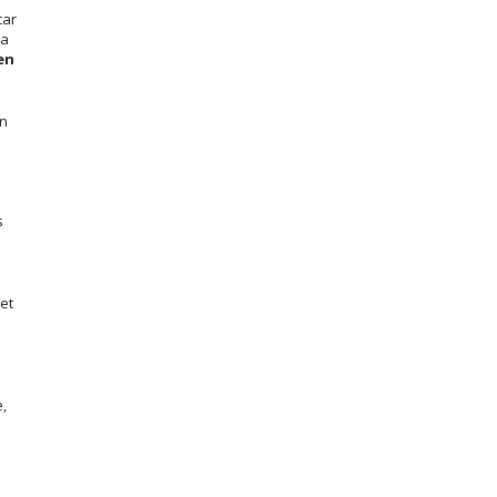
car
la
en
on
s
et
,