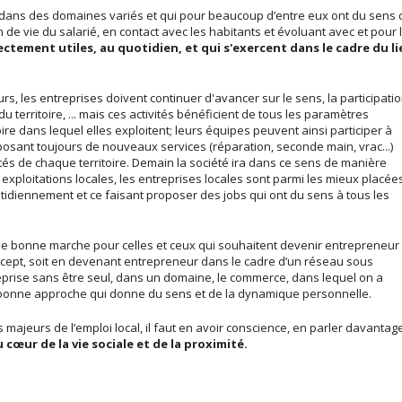
s dans des domaines variés et qui pour beaucoup d’entre eux ont du sens 
n de vie du salarié, en contact avec les habitants et évoluant avec et pour 
ectement utiles, au quotidien, et qui s'exercent dans le cadre du li
, les entreprises doivent continuer d'avancer sur le sens, la participati
u territoire, ... mais ces activités bénéficient de tous les paramètres
oire dans lequel elles exploitent; leurs équipes peuvent ainsi participer à
oposant toujours de nouveaux services (réparation, seconde main, vrac...)
tés de chaque territoire. Demain la société ira dans ce sens de manière
 exploitations locales, les entreprises locales sont parmi les mieux placée
tidiennement et ce faisant proposer des jobs qui ont du sens à tous les
ne bonne marche pour celles et ceux qui souhaitent devenir entrepreneur 
oncept, soit en devenant entrepreneur dans le cadre d’un réseau sous
eprise sans être seul, dans un domaine, le commerce, dans lequel on a
e bonne approche qui donne du sens et de la dynamique personnelle.
ajeurs de l’emploi local, il faut en avoir conscience, en parler davantage
 cœur de la vie sociale et de la proximité.