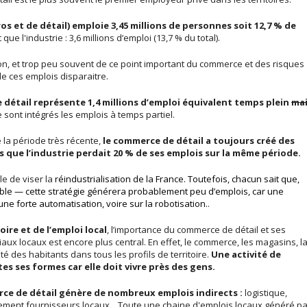
s et de détail) emploie 3,45 millions de personnes soit 12,7 % de
ue l'industrie : 3,6 millions d’emploi (13,7 % du total).
ion, et trop peu souvent de ce point important du commerce et des risques
 de ces emplois disparaitre.
 détail représente 1,4 millions d’emploi équivalent temps plein
ma
 sont intégrés les emplois à temps partiel.
 la période très récente,
le commerce de détail a toujours créé des
rs que l’industrie perdait 20 % de ses emplois sur la même période.
le de viser la
réindustrialisation de la
France. Toutefois, chacun sait que,
able — cette stratégie générera probablement peu d’emplois, car une
ne forte automatisation, voire sur la robotisation.
.
ire et de l’emploi local
, l’importance du commerce de détail et ses
aux locaux est encore plus central. En effet, le commerce, les magasins, l
té des habitants dans tous les profils de territoire.
Une activité de
s ses formes car elle doit vivre près des gens.
ce de détail génère de nombreux emplois indirects :
logistique,
alement fournisseurs locaux... Toute une chaine d'emplois locaux généré pa