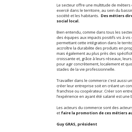
Le secteur offre une multitude de métier
exercé dans le territoire, au sein du bassi
société et les habitants.
Des métiers dir
social local.
Bien entendu, comme dans tous les secteurs
des équipes aux impacts positifs vis à vis d
permettant cette intégration dans le territ
accroître la durabilite des produits en pr
mais également au plus près des spécifici
croissante et, grâce à leurs réseaux, leurs
pour agir concrètement, localement et quo
stades de la vie professionnelle.
Travailler dans le commerce c'est aussi u
créer leur entreprise soit en créant un c
franchise ou coopérateur. Créer son entr
l’expérience en ayant été salarié est un
Les acteurs du commerce sont des acteurs m
et
faire la promotion de ces métiers au
Guy GRAS, président