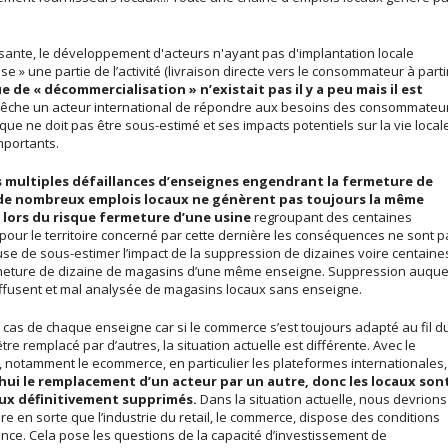
issante, le développement d'acteurs n'ayant pas d'implantation locale
ise » une partie de l’activité (livraison directe vers le consommateur à parti
e de « décommercialisation » n’existait pas il y a peu mais il est
pêche un acteur international de répondre aux besoins des consommateu
risque ne doit pas être sous-estimé et ses impacts potentiels sur la vie local
mportants.
s multiples défaillances d’enseignes engendrant la fermeture de
on de nombreux emplois locaux ne génèrent pas toujours la même
 lors du risque fermeture d’une usine
regroupant des centaines
 pour le territoire concerné par cette dernière les conséquences ne sont p
use de sous-estimer l’impact de la suppression de dizaines voire centaine
ermeture de dizaine de magasins d’une même enseigne. Suppression auquel
iffusent et mal analysée de magasins locaux sans enseigne.
e cas de chaque enseigne car si le commerce s’est toujours adapté au fil d
e remplacé par d’autres, la situation actuelle est différente. Avec le
notamment le ecommerce, en particulier les plateformes internationales
hui le remplacement d’un acteur par un autre, donc les locaux son
aux définitivement supprimés.
Dans la situation actuelle, nous devrions
ire en sorte que l’industrie du retail, le commerce, dispose des conditions
nce. Cela pose les questions de la capacité d’investissement de