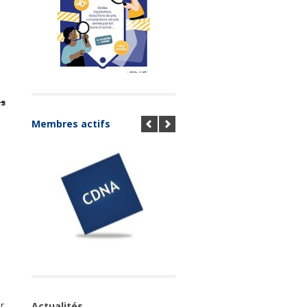
is
Membres actifs
a
r
Actualités