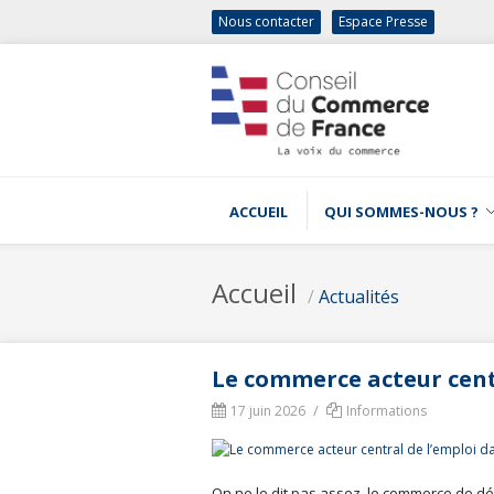
Nous contacter
Espace Presse
ACCUEIL
QUI SOMMES-NOUS ?
Accueil
/
Actualités
Le commerce acteur centr
/
17 juin 2026
Informations
On ne le dit pas assez, le commerce de dét