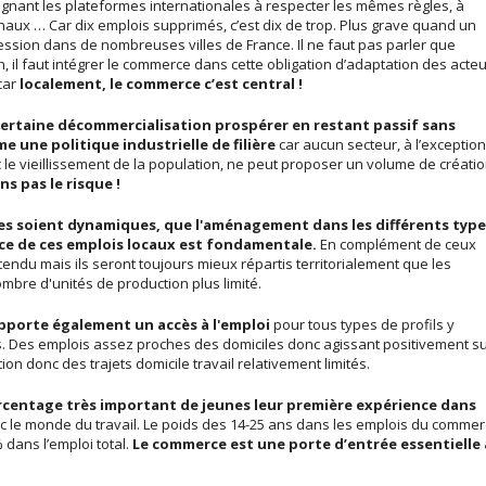
aignant les plateformes internationales à respecter les mêmes règles, à
anaux … Car dix emplois supprimés, c’est dix de trop. Plus grave quand un
ression dans de nombreuses villes de France. Il ne faut pas parler que
h, il faut intégrer le commerce dans cette obligation d’adaptation des acte
car
localement, le commerce c’est central !
 certaine décommercialisation prospérer en restant passif sans
 une politique industrielle de filière
car aucun secteur, à l’exception
 le vieillissement de la population, ne peut proposer un volume de créati
s pas le risque !
oires soient dynamiques, que l'aménagement dans les différents typ
nce de ces emplois locaux est fondamentale.
En complément de ceux
endu mais ils seront toujours mieux répartis territorialement que les
mbre d'unités de production plus limité.
pporte également un accès à l'emploi
pour tous types de profils y
 Des emplois assez proches des domiciles donc agissant positivement s
tion donc des trajets domicile travail relativement limités.
rcentage très important de jeunes leur première expérience dans
c le monde du travail. Le poids des 14-25 ans dans les emplois du comme
% dans l’emploi total.
Le commerce est une porte d’entrée essentielle