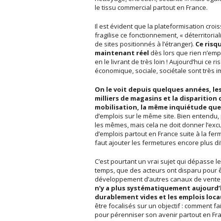
le tissu commercial partout en France.
Il est évident que la plateformisation cro
fragilise ce fonctionnement, « déterritorial
de sites positionnés à l’étranger).
Ce risqu
maintenant réel
dès lors que rien n’em
en le livrant de très loin ! Aujourd’hui ce 
économique, sociale, sociétale sont très i
On le voit depuis quelques années, le
milliers de magasins et la dispariti
mobilisation, la même inquiétude que
d’emplois sur le même site. Bien entendu,
les mêmes, mais cela ne doit donner l’exc
d’emplois partout en France suite à la f
faut ajouter les fermetures encore plus d
C’est pourtant un vrai sujet qui dépasse l
temps, que des acteurs ont disparu pour êtr
développement d’autres canaux de vente, 
n’y a plus systématiquement aujourd’
durablement vides et les emplois loc
être focalisés sur un objectif : comment fa
pour pérenniser son avenir partout en Fra