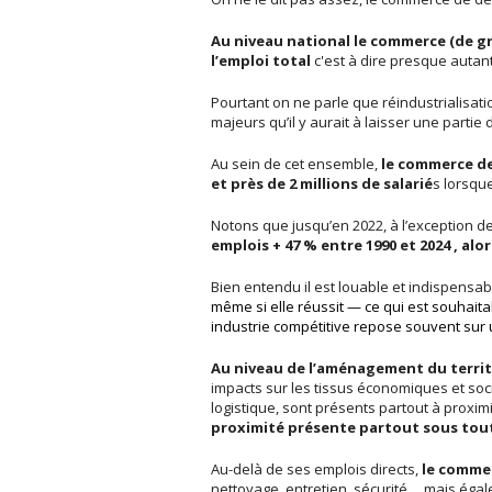
Au niveau national le commerce (de gro
l’emploi total
c'est à dire presque autant q
Pourtant on ne parle que réindustrialisat
majeurs qu’il y aurait à laisser une partie
Au sein de cet ensemble,
le commerce de
et près de 2 millions de salarié
s lorsque
Notons que jusqu’en 2022, à l’exception de
emplois + 47 % entre 1990 et 2024 , alo
Bien entendu il est louable et indispensab
même si elle réussit — ce qui est souhait
industrie compétitive repose souvent sur u
Au niveau de l’aménagement du territo
impacts sur les tissus économiques et soci
logistique, sont présents partout à proximi
proximité présente partout sous toute
Au-delà de ses emplois directs,
le commer
nettoyage, entretien, sécurité ... mais ég